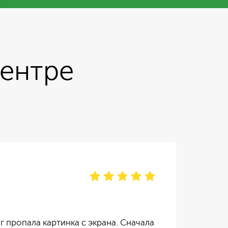
центре
Ир
отзы
г пропала картинка с экрана. Сначала
Тел