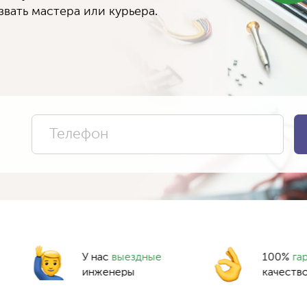
вать мастера или курьера.
У нас
выездные
100%
га
инженеры
качеств