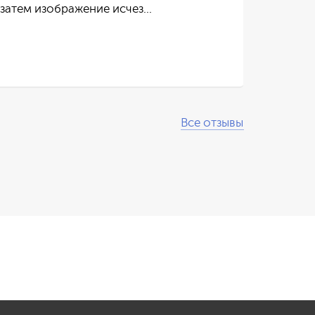
 затем изображение исчез…
пос
Чит
Все отзывы