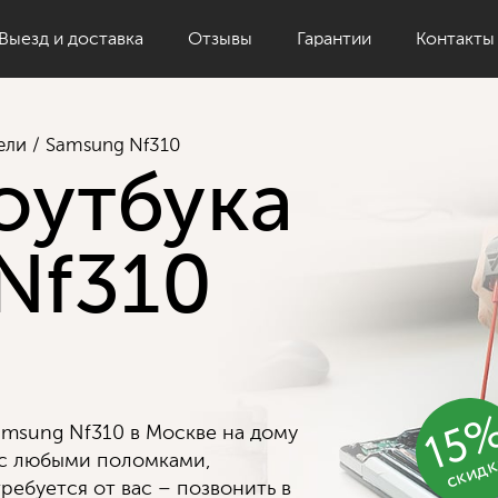
Выезд и доставка
Отзывы
Гарантии
Контакты
ели
Samsung Nf310
оутбука
Nf310
15
msung Nf310 в Москве на дому
скид
 с любыми поломками,
ребуется от вас – позвонить в