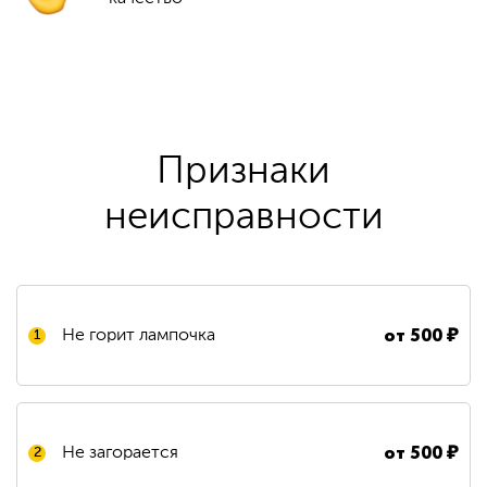
Признаки
неисправности
от
500
₽
Не горит лампочка
1
от
500
₽
Не загорается
2