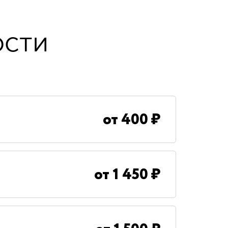
ости
от
400
₽
от
1 450
₽