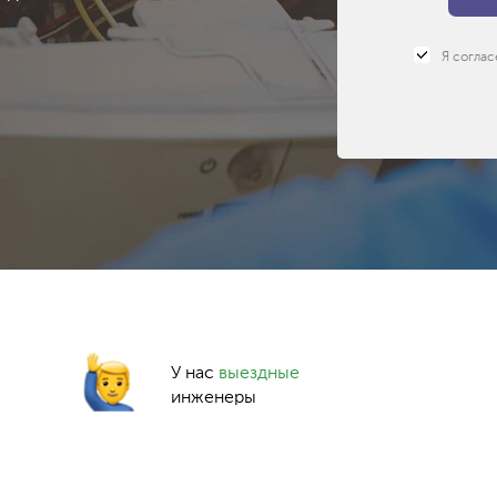
Я соглас
У нас
выездные
инженеры