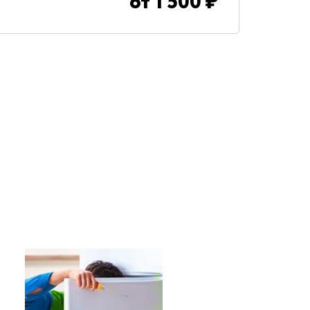
от
1 500
₽